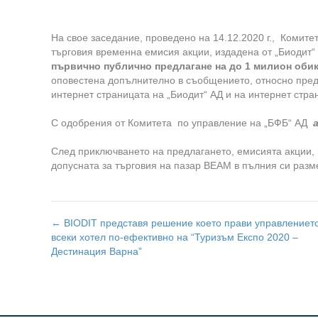
На
свое
заседание
, проведено на 14.12.2020 г.,
Комите
търговия временна емисия акции, издадена от „Биодит
първично публично предлагане на до 1 милион оби
оповестена допълнително в съобщението, относно пред
интернет страницата на „Биодит“ АД и на интернет стр
С одобрения от
Комитет
а
по управление на
„
БФБ
“
АД
След приключването на предлагането, емисията акции,
допусната за търговия на пазар BEAM в пълния си разм
← BIODIT представя решение което прави управлениет
Post
всеки хотел по-ефективно на “Туризъм Експо 2020 –
Дестинация Варна”
navigation