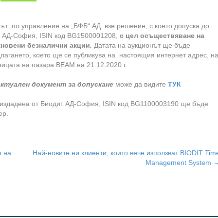
т
ът
по управление на
„
БФБ
“
АД
взе решение, с което допуска до
“ АД-София, ISIN код BG1500001208,
с цел осъществяване на
кновени безналични акции
.
Датата на аукционът ще бъде
лагането, което ще се публикува на настоящия интернет адрес, н
аницата на пазара
BEAM
на 21.12.2020 г.
актуален документ за допускане
може да видите
ТУК
 издадена от Биодит АД-София, ISIN код BG1100003190 ще бъде
ер.
о на
Най-новите ни клиенти, които вече използват BIODIT Tim
Management System 