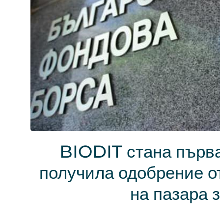
BIODIT стана първа
получила одобрение о
на пазара