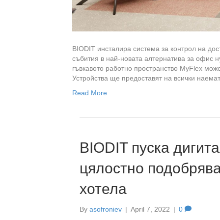
BIODIT инсталира система за контрол на до
събития в най-новата алтернатива за офис н
гъвкавото работно пространство MyFlex може 
Устройства ще предоставят на всички наема
Read More
BIODIT пуска дигит
цялостно подобрява
хотела
By
asofroniev
|
April 7, 2022
|
0