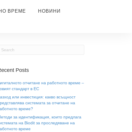
НО ВРЕМЕ
НОВИНИ
ecent Posts
игиталното отчитане на работното време –
овият стандарт в ЕС
азход или инвестиция: какво всъщност
редставлява системата за отчитане на
аботното време?
етоди за идентификация, които предлага
истемата на Biodit за проследяване на
аботното време