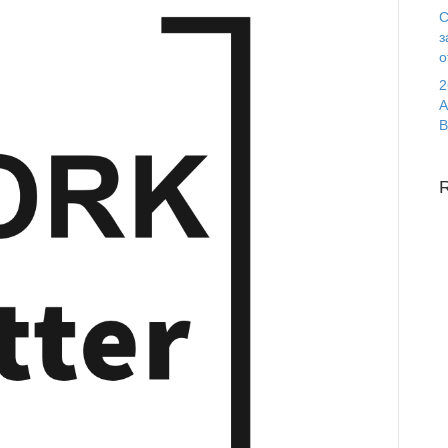
С
з
о
2
А
В