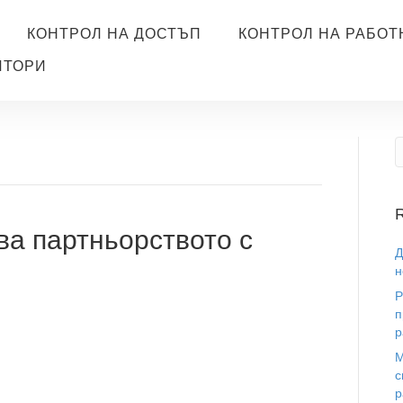
КОНТРОЛ НА ДОСТЪП
КОНТРОЛ НА РАБОТ
ИТОРИ
R
а партньорството с
Д
н
Р
п
р
М
с
р