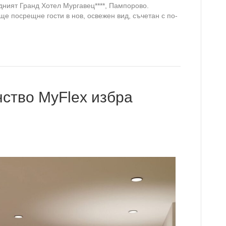
дният Гранд Хотел Мургавец****, Пампорово.
ще посрещне гости в нов, освежен вид, съчетан с по-
нство MyFlex избра