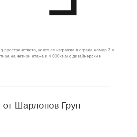
g пространството, която се изгражда в сграда номер 3 в
стира на четири етажа и 4 000кв.м с дизайнерски и
 от Шарлопов Груп