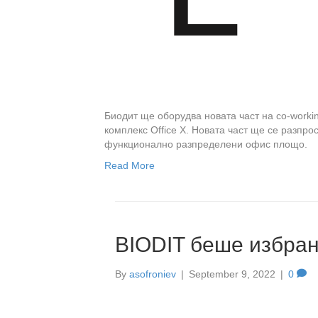
Биодит ще оборудва новата част на co-workin
комплекс Office X. Новата част ще се разпро
функционално разпределени офис площо.
Read More
BIODIT беше избран
By
asofroniev
|
September 9, 2022
|
0