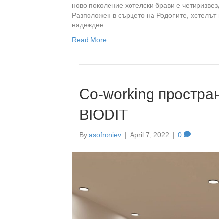
ново поколение хотелски брави е четиризвез
Разположен в сърцето на Родопите, хотелът 
надежден…
Read More
Co-working простра
BIODIT
By
asofroniev
|
April 7, 2022
|
0