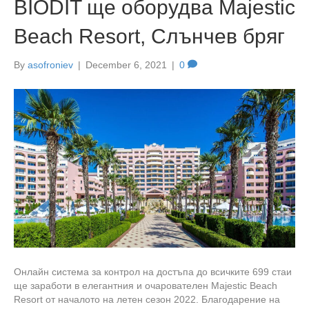
BIODIT ще оборудва Majestic
Beach Resort, Слънчев бряг
By
asofroniev
|
December 6, 2021
|
0
Онлайн система за контрол на достъпа до всичките 699 стаи
ще заработи в елегантния и очарователен Majestic Beach
Resort от началото на летен сезон 2022. Благодарение на