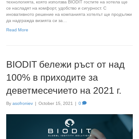
технологията, която използва BIODIT гостите на хотела ще
се насладят на комфорт, удобство и сигурност. С
иновативното решение на компанията хотелът ще продължи
да надгражда визията си за…
Read More
BIODIT бележи ръст от над
100% в приходите за
деветмесечието на 2021 г.
By
asofroniev
|
October 15, 2021
|
0