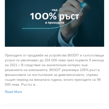
Приходите от продажби на устройства BIODIT и съпътстващи
услуги се увеличават до 204 000 лева през първите 9 месеца
на 2021 г. В следствие на значителния интерес към
решенията на компанията, BIODIT реализира 105% ръст в
финансовите си постъпления за деветмесечието, спрямо
същия период на миналата година, когато приходите са 98
000 лева. Ръстът в…
Read More